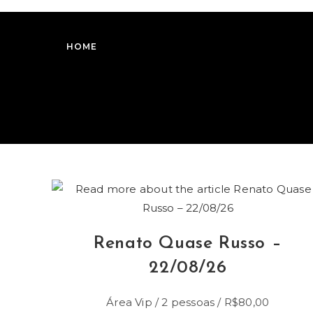
Skip
to
content
HOME
Programação
Renato Quase Russo –
22/08/26
Área Vip / 2 pessoas / R$80,00